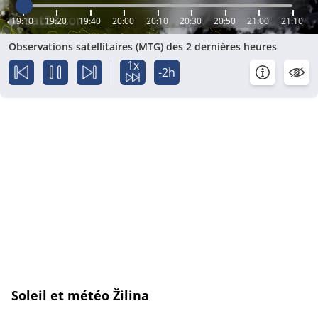
19:10
19:20
19:40
20:00
20:10
20:30
20:50
21:00
21:10
Observations satellitaires (MTG) des 2 dernières heures
1x
-2h
Soleil et météo Žilina