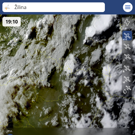
Žilina
19:10
jeu.