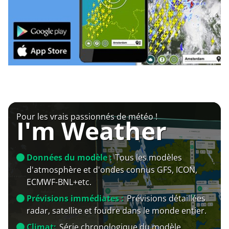
Pour les vrais passionnés de météo !
I'm Weather
Données du modèle :
Tous les modèles
d'atmosphère et d'ondes connus GFS, ICON,
ECMWF-BNL+etc.
Prévisions immédiates :
Prévisions détaillées
radar, satellite et foudre dans le monde entier.
Climat:
Série chronologique du modèle