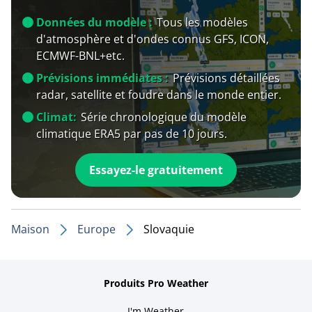
Données du modèle :
Tous les modèles
d'atmosphère et d'ondes connus GFS, ICON,
ECMWF-BNL+etc.
Prévisions immédiates :
Prévisions détaillées
radar, satellite et foudre dans le monde entier.
Climat:
Série chronologique du modèle
climatique ERA5 par pas de 10 jours.
Essayez-le gratuitement
Maison
Europe
Slovaquie
Produits Pro Weather
I'm Weather