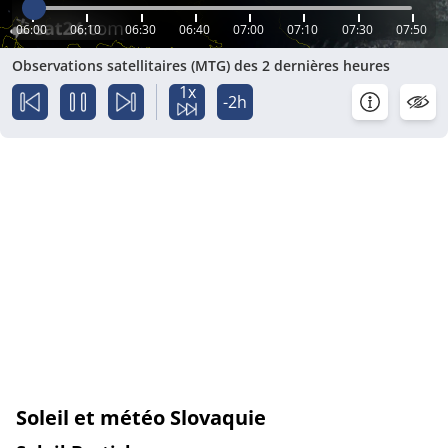
06:00
06:10
06:30
06:40
07:00
07:10
07:30
07:50
Observations satellitaires (MTG) des 2 dernières heures
1x
-2h
Soleil et météo Slovaquie