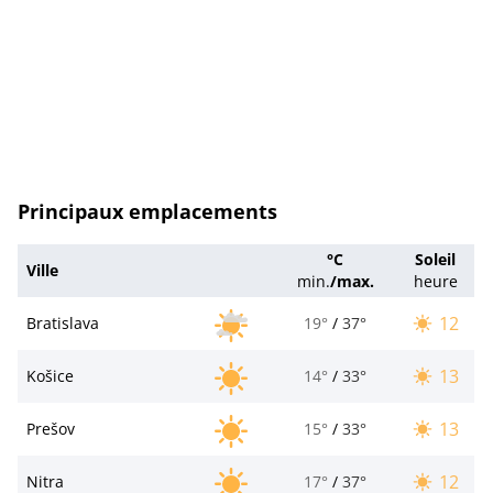
Principaux emplacements
°C
Soleil
Ville
min.
/
max.
heure
12
Bratislava
19°
/
37°
13
Košice
14°
/
33°
13
Prešov
15°
/
33°
12
Nitra
17°
/
37°