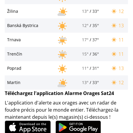
12
Žilina
13°
/
33°
13
Banská Bystrica
12°
/
35°
11
Trnava
17°
/
37°
11
Trenčín
15°
/
36°
13
Poprad
11°
/
31°
12
Martin
13°
/
33°
Téléchargez l'application Alarme Orages Sat24
L'application d'alerte aux orages avec un radar de
foudre précis pour le monde entier. Téléchargez-la
maintenant depuis le(s) magasin(s) ci-dessous !