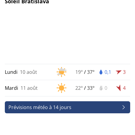
Soleil Bratislava
Lundi
10 août
19°
/
37°
0,1
3
Mardi
11 août
22°
/
33°
0
4
Prévisions météo à 14 jours