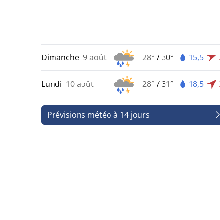
Dimanche
9 août
28°
/
30°
15,5
Lundi
10 août
28°
/
31°
18,5
Prévisions météo à 14 jours