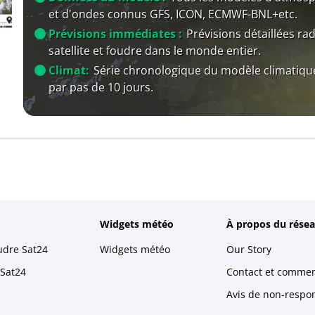
et d'ondes connus GFS, ICON, ECMWF-BNL+etc.
Prévisions immédiates :
Prévisions détaillées rad
satellite et foudre dans le monde entier.
Climat:
Série chronologique du modèle climatiqu
par pas de 10 jours.
Widgets météo
À propos du résea
udre Sat24
Widgets météo
Our Story
 Sat24
Contact et commen
Avis de non-respons