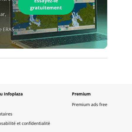
Essayez-le
gratuitement
ar,
e ERA5
u Infoplaza
Premium
Premium ads free
taires
abilité et confidentialité