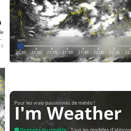
4
de
-
sam.
 !
20:45
21:00
21:15
21:30
21:45
22:00
22:15
22
Pour les vrais passionnés de météo !
I'm Weather
Données du modèle :
Tous les modèles d'atmos