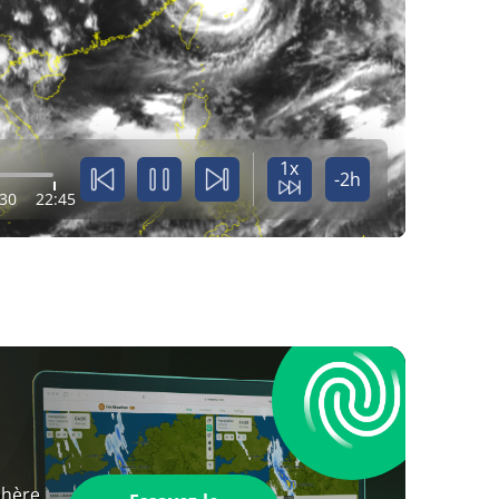
1x
-2h
:30
22:45
phère