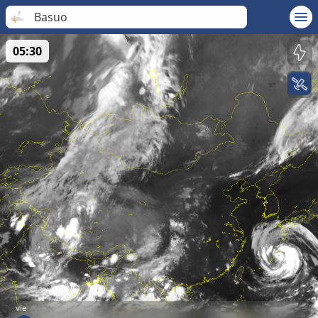
Basuo
05:30
vie