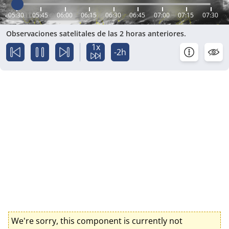
05:30
05:45
06:00
06:15
06:30
06:45
07:00
07:15
07:30
Observaciones satelitales de las 2 horas anteriores.
1x
-2h
We're sorry, this component is currently not