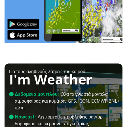
Για τους αληθινούς λάτρεις του καιρού!
I'm Weather
Δεδομένα μοντέλου:
Όλα τα γνωστά μοντέλα
ατμόσφαιρας και κυμάτων GFS, ICON, ECMWF-BNL+
κ.λπ.
Nowcast:
Λεπτομερείς προβλέψεις ραντάρ,
δορυφόροι και κεραυνοί παγκοσμίως.