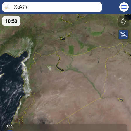
Χαλέπι
10:50
Σάβ