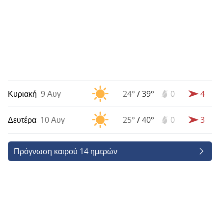
Κυριακή
9 Αυγ
24°
/
39°
0
4
Δευτέρα
10 Αυγ
25°
/
40°
0
3
Πρόγνωση καιρού 14 ημερών