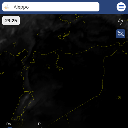
Aleppo
23:25
Do
Fr