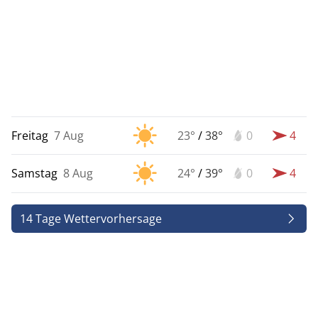
Freitag
7 Aug
23°
/
38°
0
4
Samstag
8 Aug
24°
/
39°
0
4
14 Tage Wettervorhersage