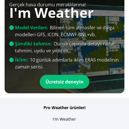
Gerçek hava durumu meraklılarına!
I'm Weather
Model Verileri:
Bilinen tüm atmosfer ve dalga
modelleri GFS, ICON, ECMWF-BNL+vb.
Şimdiki tahmin:
Dünya çapında detaylı radar
tahmini, uydu ve yıldırım.
İklim:
10 günlük adımlarla iklim ERA5 modelinin
zaman serisi.
Ücretsiz deneyin
Pro Weather ürünleri
I'm Weather