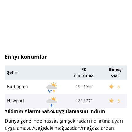
En iyi konumlar
°C
Güneş
Şehir
min.
/
max.
saat
6
Burlington
19°
/
30°
5
Newport
18°
/
27°
Yıldırım Alarmı Sat24 uygulamasını indirin
Dünya genelinde hassas şimşek radarı ile fırtına uyarı
uygulaması. Aşağıdaki mağazadan/mağazalardan