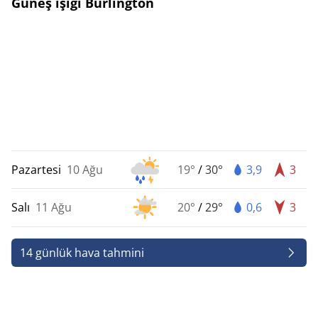
Güneş ışığı Burlington
Pazartesi
10 Ağu
19°
/
30°
3,9
3
Salı
11 Ağu
20°
/
29°
0,6
3
14 günlük hava tahmini