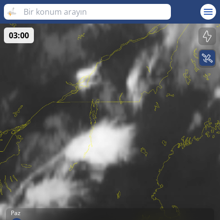
03:00
Paz