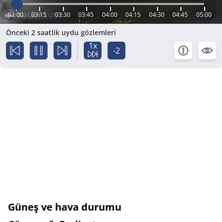
03:00
03:15
03:30
03:45
04:00
04:15
04:30
04:45
05:00
Önceki 2 saatlik uydu gözlemleri
1x
-2
saat
Güneş ve hava durumu