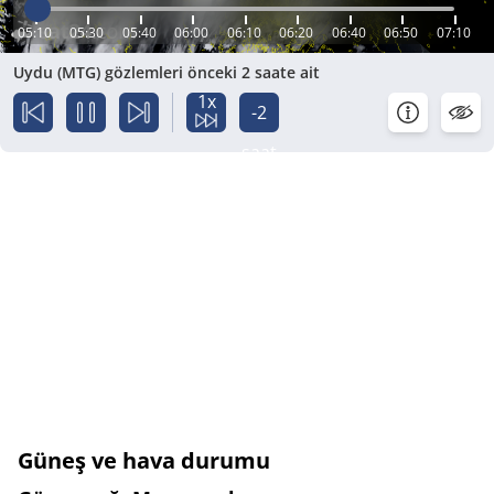
05:10
05:30
05:40
06:00
06:10
06:20
06:40
06:50
07:10
Uydu (MTG) gözlemleri önceki 2 saate ait
1x
-2
saat
Güneş ve hava durumu