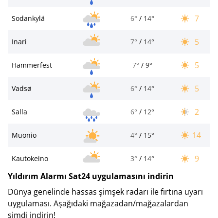
7
Sodankylä
6°
/
14°
5
Inari
7°
/
14°
5
Hammerfest
7°
/
9°
5
Vadsø
6°
/
14°
2
Salla
6°
/
12°
14
Muonio
4°
/
15°
9
Kautokeino
3°
/
14°
Yıldırım Alarmı Sat24 uygulamasını indirin
Dünya genelinde hassas şimşek radarı ile fırtına uyarı
uygulaması. Aşağıdaki mağazadan/mağazalardan
şimdi indirin!