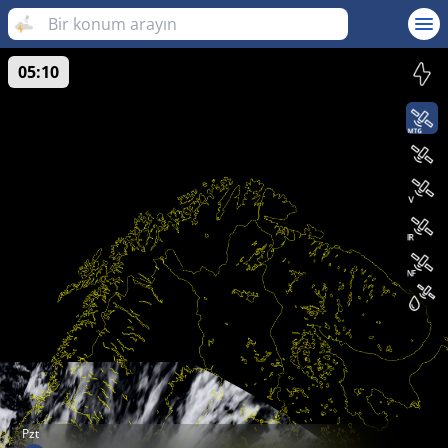
05:10
Pzt