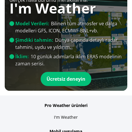
I'm Weather
Model Verileri:
Bilinen tüm atmosfer ve dalga
modelleri GFS, ICON, ECMWF-BNL+vb.
Şimdiki tahmin:
Dünya çapında detaylı radar
tahmini, uydu ve yıldırım.
İklim:
10 günlük adımlarla iklim ERA5 modelinin
zaman serisi.
Ücretsiz deneyin
Pro Weather ürünleri
I'm Weather
Mobil uygulama