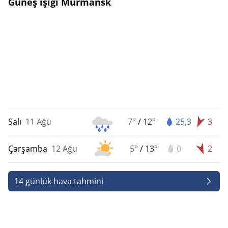
Güneş ışığı Murmansk
Salı
11 Ağu
7°
/
12°
25,3
3
Çarşamba
12 Ağu
5°
/
13°
0
2
14 günlük hava tahmini