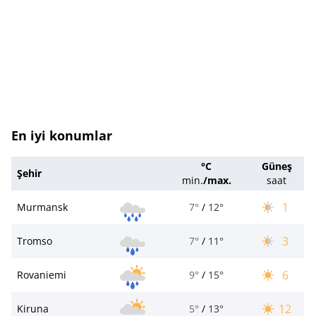
En iyi konumlar
°C
Güneş
Şehir
min.
/
max.
saat
1
Murmansk
7°
/
12°
3
Tromso
7°
/
11°
6
Rovaniemi
9°
/
15°
12
Kiruna
5°
/
13°