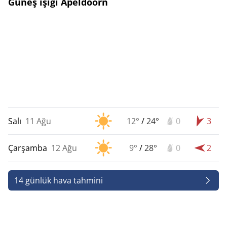
Güneş ışığı Apeldoorn
Salı
11 Ağu
12°
/
24°
0
3
Çarşamba
12 Ağu
9°
/
28°
0
2
14 günlük hava tahmini