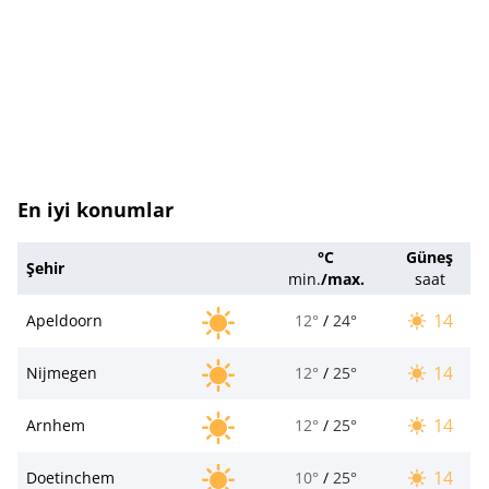
En iyi konumlar
°C
Güneş
Şehir
min.
/
max.
saat
14
Apeldoorn
12°
/
24°
14
Nijmegen
12°
/
25°
14
Arnhem
12°
/
25°
14
Doetinchem
10°
/
25°