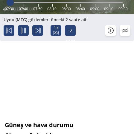
07:30
07:40
07:50
08:10
08:30
08:40
09:00
09:10
09:30
Uydu (MTG) gözlemleri önceki 2 saate ait
1x
-2
saat
Güneş ve hava durumu