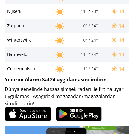
14
Nijkerk
11°
/
23°
14
Zutphen
10°
/
24°
14
Winterswijk
10°
/
24°
14
Barneveld
11°
/
24°
14
Geldermalsen
11°
/
24°
Yıldırım Alarmı Sat24 uygulamasını indirin
Dünya genelinde hassas şimşek radarı ile fırtına uyarı
uygulaması. Aşağıdaki mağazadan/mağazalardan
şimdi indirin!