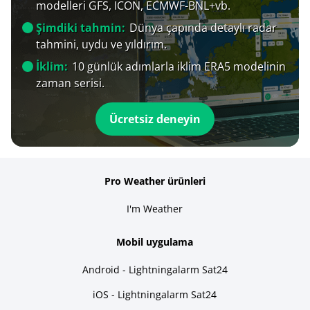
modelleri GFS, ICON, ECMWF-BNL+vb.
Şimdiki tahmin:
Dünya çapında detaylı radar
tahmini, uydu ve yıldırım.
İklim:
10 günlük adımlarla iklim ERA5 modelinin
zaman serisi.
Ücretsiz deneyin
Pro Weather ürünleri
I'm Weather
Mobil uygulama
Android - Lightningalarm Sat24
iOS - Lightningalarm Sat24