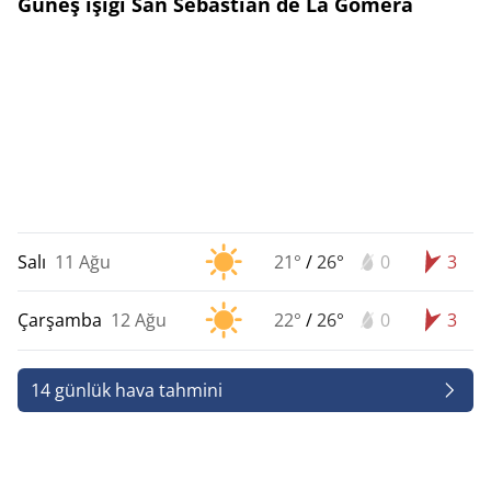
Güneş ışığı San Sebastián de La Gomera
Salı
11 Ağu
21°
/
26°
0
3
Çarşamba
12 Ağu
22°
/
26°
0
3
14 günlük hava tahmini