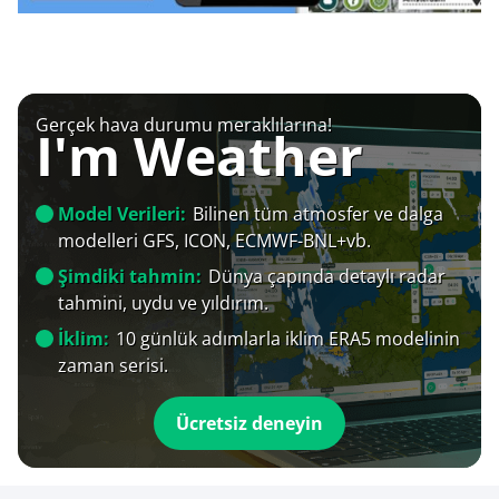
Gerçek hava durumu meraklılarına!
I'm Weather
Model Verileri:
Bilinen tüm atmosfer ve dalga
modelleri GFS, ICON, ECMWF-BNL+vb.
Şimdiki tahmin:
Dünya çapında detaylı radar
tahmini, uydu ve yıldırım.
İklim:
10 günlük adımlarla iklim ERA5 modelinin
zaman serisi.
Ücretsiz deneyin