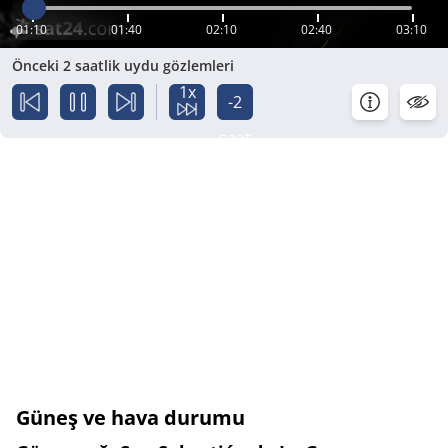
01:10
01:40
02:10
02:40
03:10
Önceki 2 saatlik uydu gözlemleri
1x
-2
saat
Güneş ve hava durumu