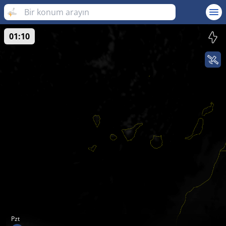
01:10
Pzt