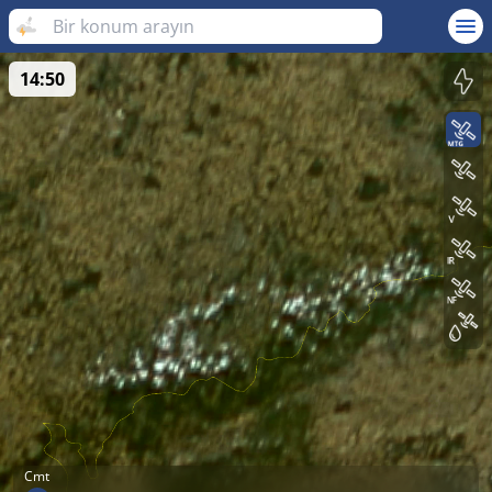
14:50
Cmt