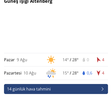
Güneş ışığı Altenberg
Pazar
9 Ağu
14°
/
28°
0
4
Pazartesi
10 Ağu
15°
/
28°
0,6
4
14 günlük hava tahmini