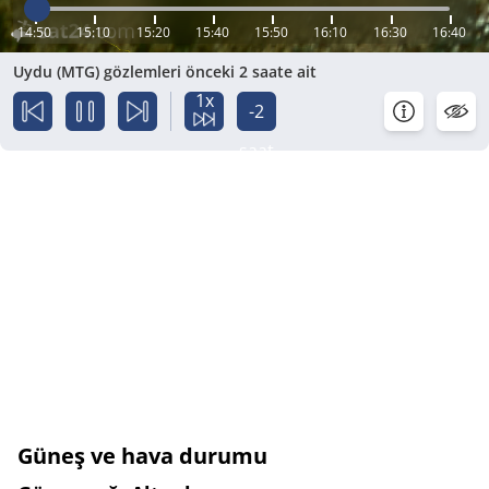
14:50
15:10
15:20
15:40
15:50
16:10
16:30
16:40
Uydu (MTG) gözlemleri önceki 2 saate ait
1x
-2
saat
Güneş ve hava durumu