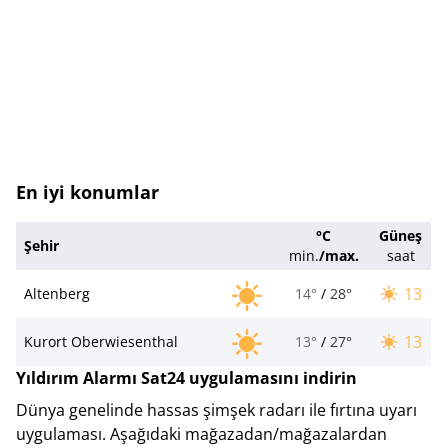
En iyi konumlar
°C
Güneş
Şehir
min.
/
max.
saat
13
Altenberg
14°
/
28°
13
Kurort Oberwiesenthal
13°
/
27°
Yıldırım Alarmı Sat24 uygulamasını indirin
Dünya genelinde hassas şimşek radarı ile fırtına uyarı
uygulaması. Aşağıdaki mağazadan/mağazalardan