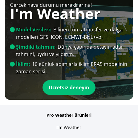
Gerçek hava durumu meraklılarına!
I'm Weather
Model Verileri:
Bilinen tüm atmosfer ve dalga
modelleri GFS, ICON, ECMWF-BNL+vb.
Şimdiki tahmin:
Dünya çapında detaylı radar
tahmini, uydu ve yıldırım.
İklim:
10 günlük adımlarla iklim ERA5 modelinin
zaman serisi.
Ücretsiz deneyin
Pro Weather ürünleri
I'm Weather