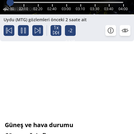
02:00
02:10
02:20
02:40
03:00
03:10
03:30
03:40
04:00
Uydu (MTG) gözlemleri önceki 2 saate ait
1x
-2
saat
Güneş ve hava durumu