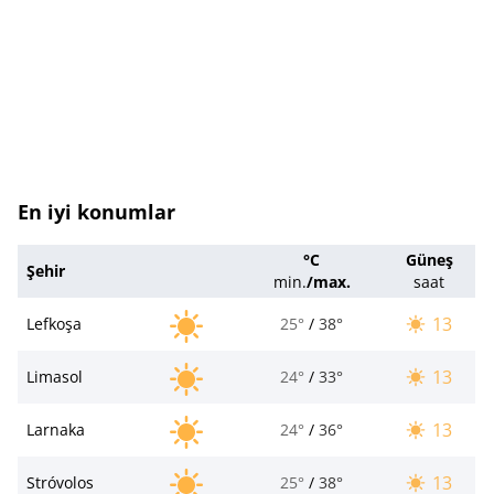
En iyi konumlar
°C
Güneş
Şehir
min.
/
max.
saat
13
Lefkoşa
25°
/
38°
13
Limasol
24°
/
33°
13
Larnaka
24°
/
36°
13
Stróvolos
25°
/
38°