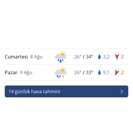
Cumartesi
8 Ağu
26°
/
34°
3,2
2
Pazar
9 Ağu
26°
/
33°
9,1
2
14 günlük hava tahmini