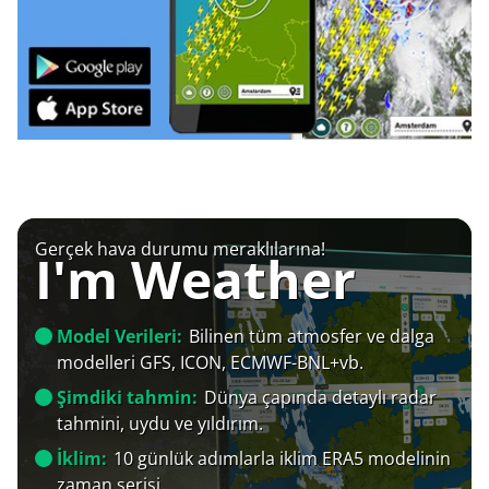
Gerçek hava durumu meraklılarına!
I'm Weather
Model Verileri:
Bilinen tüm atmosfer ve dalga
modelleri GFS, ICON, ECMWF-BNL+vb.
Şimdiki tahmin:
Dünya çapında detaylı radar
tahmini, uydu ve yıldırım.
İklim:
10 günlük adımlarla iklim ERA5 modelinin
zaman serisi.