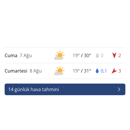
Cuma
7 Ağu
19°
/
30°
0
2
Cumartesi
8 Ağu
19°
/
31°
0,1
3
14 günlük hava tahmini