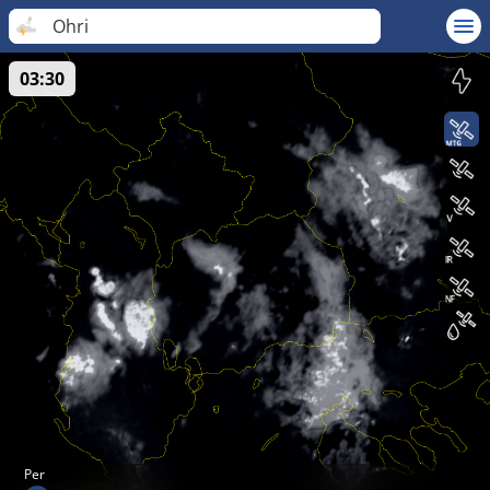
Ohri
03:30
Per