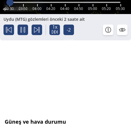
03:30
03:50
04:00
04:20
04:40
04:50
05:00
05:20
05:30
Uydu (MTG) gözlemleri önceki 2 saate ait
1x
-2
saat
Güneş ve hava durumu