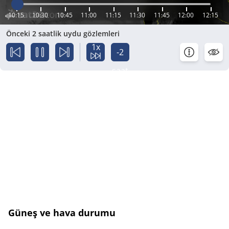
10:15
10:30
10:45
11:00
11:15
11:30
11:45
12:00
12:15
Önceki 2 saatlik uydu gözlemleri
1x
-2
saat
Güneş ve hava durumu