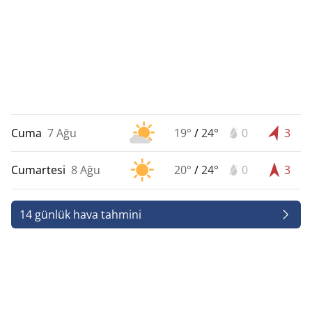
Cuma
7 Ağu
19°
/
24°
0
3
Cumartesi
8 Ağu
20°
/
24°
0
3
14 günlük hava tahmini