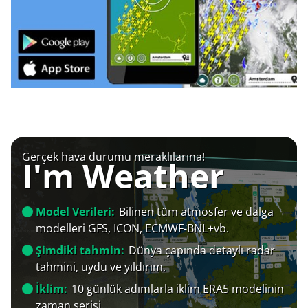
Gerçek hava durumu meraklılarına!
I'm Weather
Model Verileri:
Bilinen tüm atmosfer ve dalga
modelleri GFS, ICON, ECMWF-BNL+vb.
Şimdiki tahmin:
Dünya çapında detaylı radar
tahmini, uydu ve yıldırım.
İklim:
10 günlük adımlarla iklim ERA5 modelinin
zaman serisi.