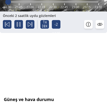
21:30
21:45
22:00
22:15
22:30
22:45
23:00
23:15
23:30
Önceki 2 saatlik uydu gözlemleri
1x
-2
saat
Güneş ve hava durumu