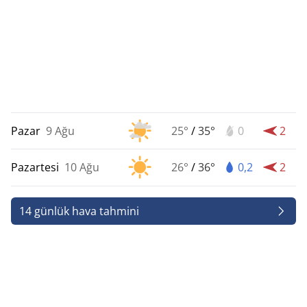
Pazar
9 Ağu
25°
/
35°
0
2
Pazartesi
10 Ağu
26°
/
36°
0,2
2
14 günlük hava tahmini