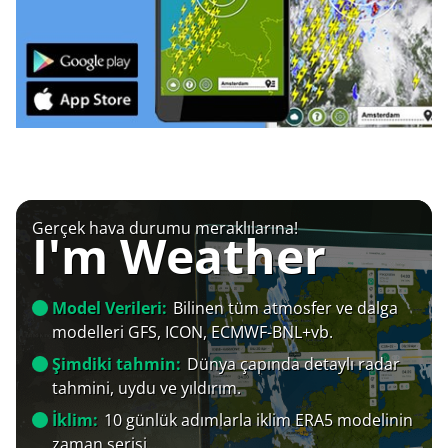
Gerçek hava durumu meraklılarına!
I'm Weather
Model Verileri:
Bilinen tüm atmosfer ve dalga
modelleri GFS, ICON, ECMWF-BNL+vb.
Şimdiki tahmin:
Dünya çapında detaylı radar
tahmini, uydu ve yıldırım.
İklim:
10 günlük adımlarla iklim ERA5 modelinin
zaman serisi.