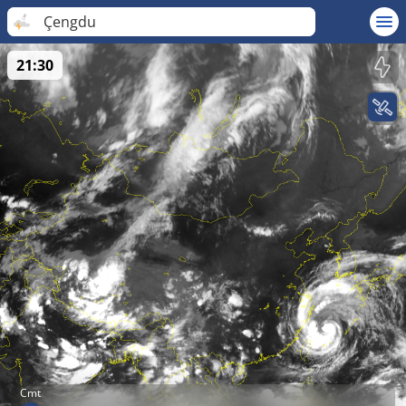
Çengdu
21:30
Cmt