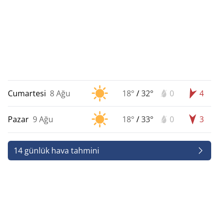
Cumartesi
8 Ağu
18°
/
32°
0
4
Pazar
9 Ağu
18°
/
33°
0
3
14 günlük hava tahmini