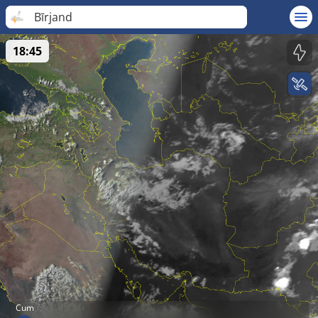
Bīrjand
18:45
Cum