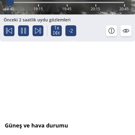
18:45
19:15
19:45
20:15
20:45
Önceki 2 saatlik uydu gözlemleri
1x
-2
saat
Güneş ve hava durumu