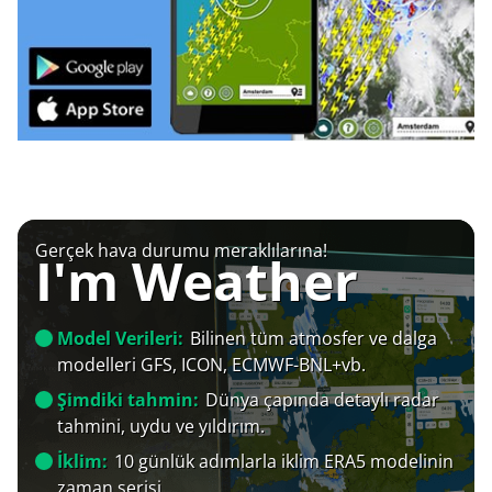
Gerçek hava durumu meraklılarına!
I'm Weather
Model Verileri:
Bilinen tüm atmosfer ve dalga
modelleri GFS, ICON, ECMWF-BNL+vb.
Şimdiki tahmin:
Dünya çapında detaylı radar
tahmini, uydu ve yıldırım.
İklim:
10 günlük adımlarla iklim ERA5 modelinin
zaman serisi.