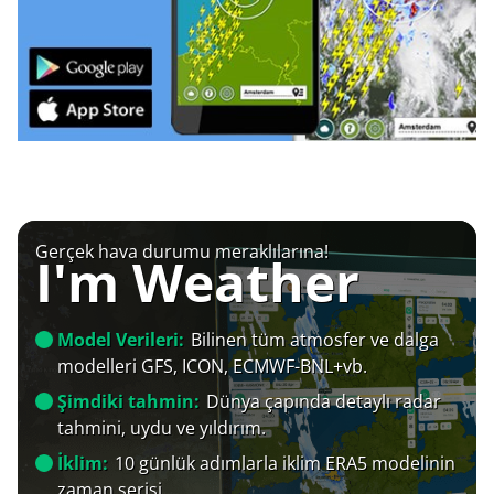
Gerçek hava durumu meraklılarına!
I'm Weather
Model Verileri:
Bilinen tüm atmosfer ve dalga
modelleri GFS, ICON, ECMWF-BNL+vb.
Şimdiki tahmin:
Dünya çapında detaylı radar
tahmini, uydu ve yıldırım.
İklim:
10 günlük adımlarla iklim ERA5 modelinin
zaman serisi.