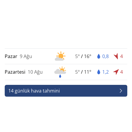
Pazar
9 Ağu
5°
/
16°
0,8
4
Pazartesi
10 Ağu
5°
/
11°
1,2
4
14 günlük hava tahmini