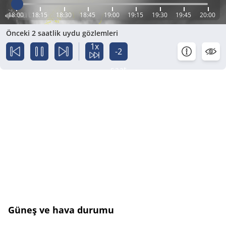
18:00
18:15
18:30
18:45
19:00
19:15
19:30
19:45
20:00
Önceki 2 saatlik uydu gözlemleri
1x
-2
saat
Güneş ve hava durumu