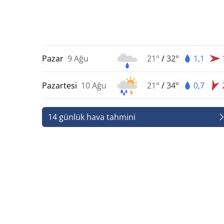
Pazar
9 Ağu
21°
/
32°
1,1
Pazartesi
10 Ağu
21°
/
34°
0,7
14 günlük hava tahmini