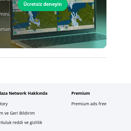
Ücretsiz deneyin
mini,
zaman
plaza Network Hakkında
Premium
tory
Premium ads free
im ve Geri Bildirim
luluk reddi ve gizlilik