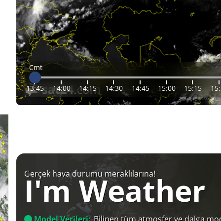
Cmt
13:45
14:00
14:15
14:30
14:45
15:00
15:15
15
Gerçek hava durumu meraklılarına!
I'm Weather
Model Verileri:
Bilinen tüm atmosfer ve dalga mod