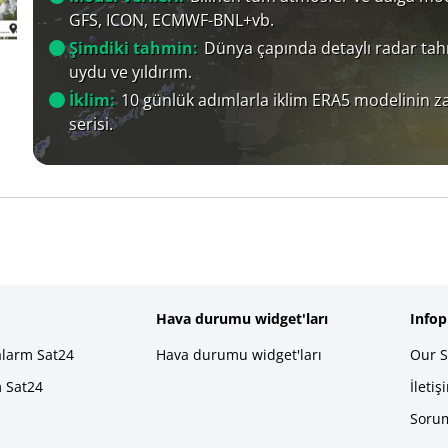
GFS, ICON, ECMWF-BNL+vb.
Şimdiki tahmin:
Dünya çapında detaylı radar tah
uydu ve yıldırım.
İklim:
10 günlük adımlarla iklim ERA5 modelinin 
serisi.
Hava durumu widget'ları
Info
alarm Sat24
Hava durumu widget'ları
Our S
m Sat24
İletiş
Sorum