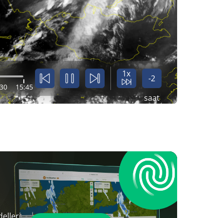
1x
-2
:30
15:45
saat
elleri