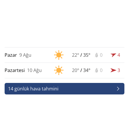
Pazar
9 Ağu
22°
/
35°
0
4
Pazartesi
10 Ağu
20°
/
34°
0
3
14 günlük hava tahmini