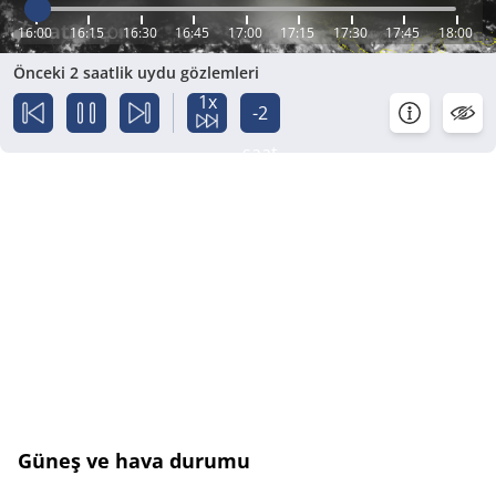
16:00
16:15
16:30
16:45
17:00
17:15
17:30
17:45
18:00
Önceki 2 saatlik uydu gözlemleri
1x
-2
saat
Güneş ve hava durumu