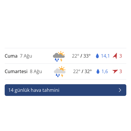
Cuma
7 Ağu
22°
/
33°
14,1
3
Cumartesi
8 Ağu
22°
/
32°
1,6
3
14 günlük hava tahmini