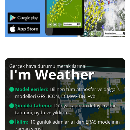
Gerçek hava durumu meraklılarına!
I'm Weather
Model Verileri:
Bilinen tüm atmosfer ve dalga
modelleri GFS, ICON, ECMWF-BNL+vb.
Şimdiki tahmin:
Dünya çapında detaylı radar
tahmini, uydu ve yıldırım.
İklim:
10 günlük adımlarla iklim ERA5 modelinin
zaman serisi.