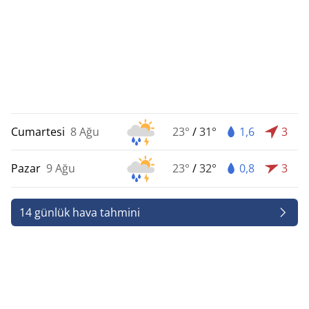
Cumartesi
8 Ağu
23°
/
31°
1,6
3
Pazar
9 Ağu
23°
/
32°
0,8
3
14 günlük hava tahmini