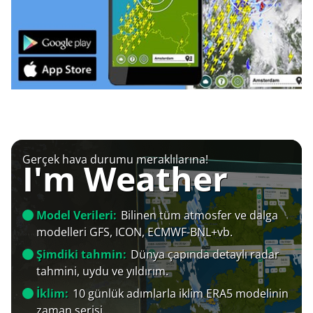
Gerçek hava durumu meraklılarına!
I'm Weather
Model Verileri:
Bilinen tüm atmosfer ve dalga
modelleri GFS, ICON, ECMWF-BNL+vb.
Şimdiki tahmin:
Dünya çapında detaylı radar
tahmini, uydu ve yıldırım.
İklim:
10 günlük adımlarla iklim ERA5 modelinin
zaman serisi.