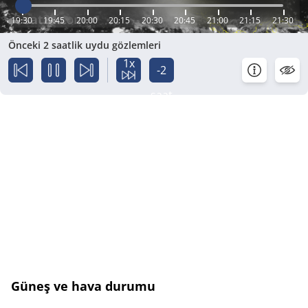
19:30
19:45
20:00
20:15
20:30
20:45
21:00
21:15
21:30
Önceki 2 saatlik uydu gözlemleri
1x
-2
saat
Güneş ve hava durumu