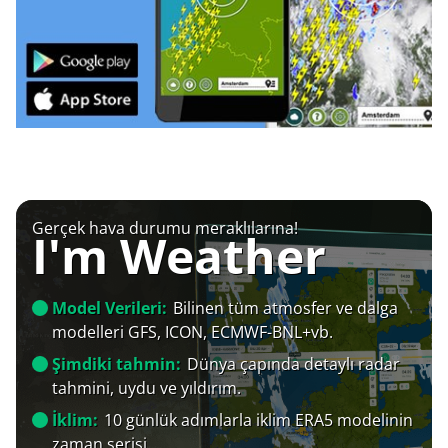
Gerçek hava durumu meraklılarına!
I'm Weather
Model Verileri:
Bilinen tüm atmosfer ve dalga
modelleri GFS, ICON, ECMWF-BNL+vb.
Şimdiki tahmin:
Dünya çapında detaylı radar
tahmini, uydu ve yıldırım.
İklim:
10 günlük adımlarla iklim ERA5 modelinin
zaman serisi.