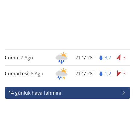
Cuma
7 Ağu
21°
/
28°
3,7
3
Cumartesi
8 Ağu
21°
/
28°
1,2
3
14 günlük hava tahmini