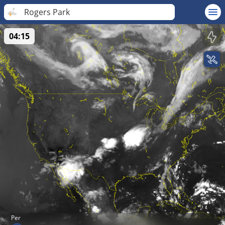
Rogers Park
04:15
Per