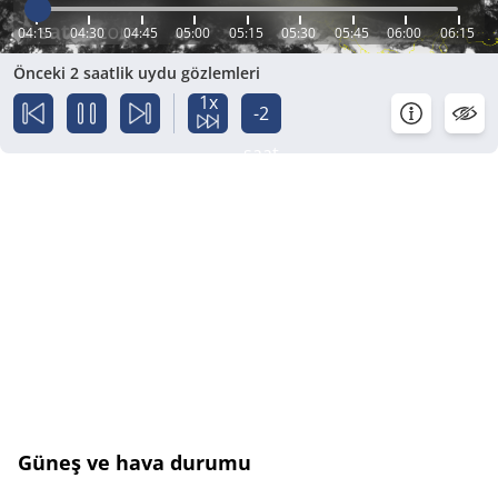
04:15
04:30
04:45
05:00
05:15
05:30
05:45
06:00
06:15
Önceki 2 saatlik uydu gözlemleri
1x
-2
saat
Güneş ve hava durumu