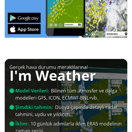
Gerçek hava durumu meraklılarına!
I'm Weather
Model Verileri:
Bilinen tüm atmosfer ve dalga
modelleri GFS, ICON, ECMWF-BNL+vb.
Şimdiki tahmin:
Dünya çapında detaylı radar
tahmini, uydu ve yıldırım.
İklim:
10 günlük adımlarla iklim ERA5 modelinin
zaman serisi.