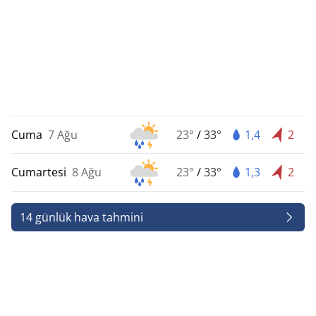
Cuma
7 Ağu
23°
/
33°
1,4
2
Cumartesi
8 Ağu
23°
/
33°
1,3
2
14 günlük hava tahmini