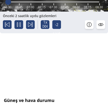
06:30
06:45
07:00
07:15
07:30
07:45
08:00
08:15
08:30
Önceki 2 saatlik uydu gözlemleri
1x
-2
saat
Güneş ve hava durumu