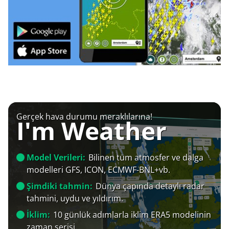
Gerçek hava durumu meraklılarına!
I'm Weather
Model Verileri:
Bilinen tüm atmosfer ve dalga
modelleri GFS, ICON, ECMWF-BNL+vb.
Şimdiki tahmin:
Dünya çapında detaylı radar
tahmini, uydu ve yıldırım.
İklim:
10 günlük adımlarla iklim ERA5 modelinin
zaman serisi.