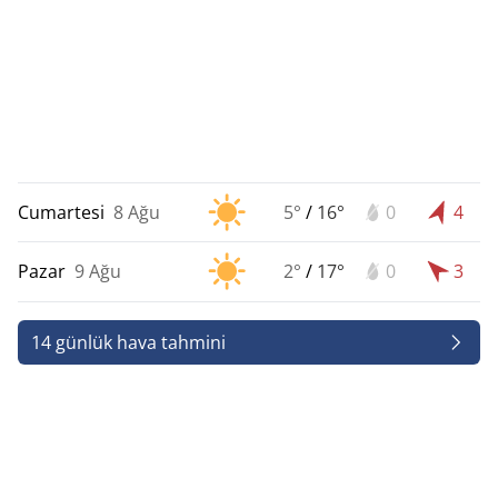
Cumartesi
8 Ağu
5°
/
16°
0
4
Pazar
9 Ağu
2°
/
17°
0
3
14 günlük hava tahmini