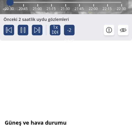
20:30
20:45
21:00
21:15
21:30
21:45
22:00
22:15
22:30
Önceki 2 saatlik uydu gözlemleri
1x
-2
saat
Güneş ve hava durumu