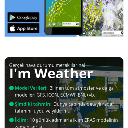
Gerçek hava durumu meraklılarına!
I'm Weather
Model Verileri:
Bilinen tüm atmosfer ve dalga
modelleri GFS, ICON, ECMWF-BNL+vb.
Şimdiki tahmin:
Dünya çapında detaylı radar
tahmini, uydu ve yıldırım.
İklim:
10 günlük adımlarla iklim ERA5 modelinin
zaman serisi.