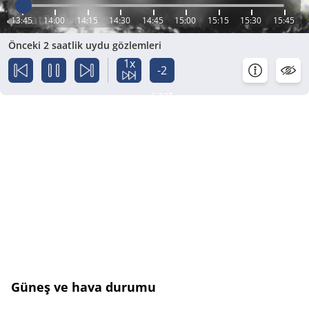
13:45
14:00
14:15
14:30
14:45
15:00
15:15
15:30
15:45
Önceki 2 saatlik uydu gözlemleri
1x
-2
saat
Güneş ve hava durumu