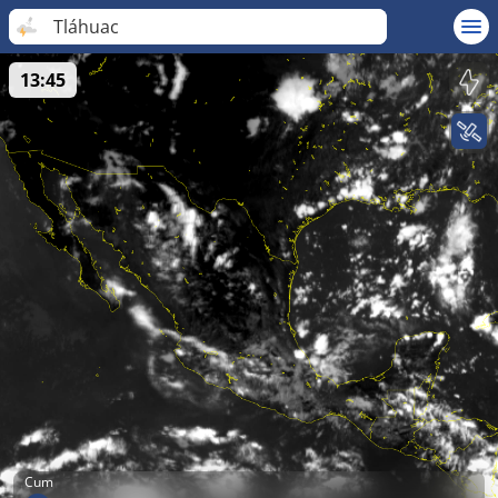
Tláhuac
13:45
Cum