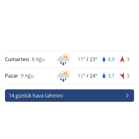
Cumartesi
8 Ağu
11°
/
23°
4,9
3
Pazar
9 Ağu
11°
/
24°
3,7
3
14 günlük hava tahmini