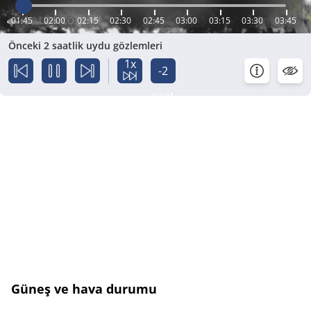
01:45
02:00
02:15
02:30
02:45
03:00
03:15
03:30
03:45
Önceki 2 saatlik uydu gözlemleri
1x
-2
saat
Güneş ve hava durumu