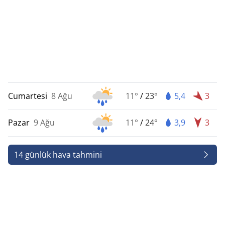
Cumartesi
8 Ağu
11°
/
23°
5,4
3
Pazar
9 Ağu
11°
/
24°
3,9
3
14 günlük hava tahmini