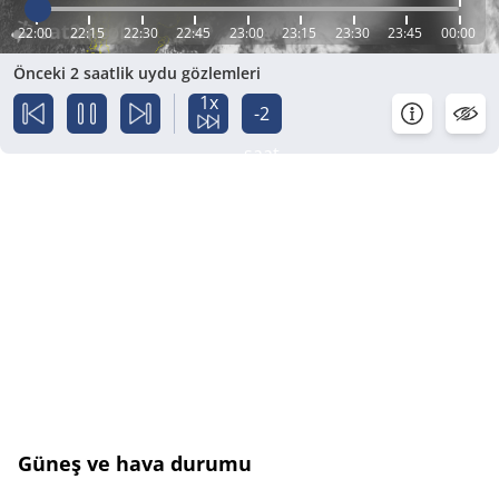
22:00
22:15
22:30
22:45
23:00
23:15
23:30
23:45
00:00
Önceki 2 saatlik uydu gözlemleri
1x
-2
saat
Güneş ve hava durumu