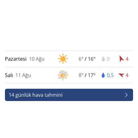
Pazartesi
10 Ağu
6°
/
16°
0
4
Salı
11 Ağu
8°
/
17°
0,5
4
14 günlük hava tahmini