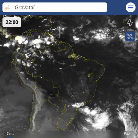
Gravataí
22:00
Cmt
Paz