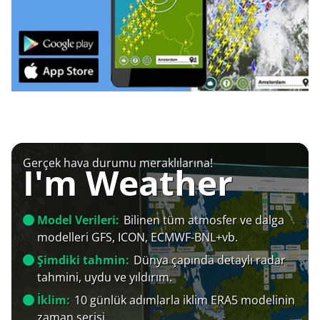
Gerçek hava durumu meraklılarına!
I'm Weather
Model Verileri:
Bilinen tüm atmosfer ve dalga
modelleri GFS, ICON, ECMWF-BNL+vb.
Şimdiki tahmin:
Dünya çapında detaylı radar
tahmini, uydu ve yıldırım.
İklim:
10 günlük adımlarla iklim ERA5 modelinin
zaman serisi.