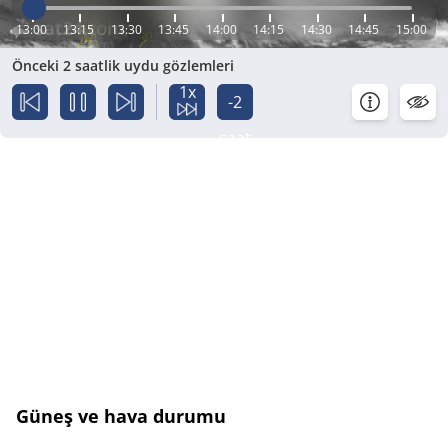
13:00
13:15
13:30
13:45
14:00
14:15
14:30
14:45
15:00
Önceki 2 saatlik uydu gözlemleri
1x
-2
saat
Güneş ve hava durumu