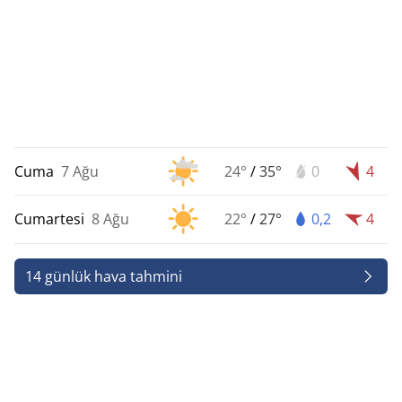
Cuma
7 Ağu
24°
/
35°
0
4
Cumartesi
8 Ağu
22°
/
27°
0,2
4
14 günlük hava tahmini