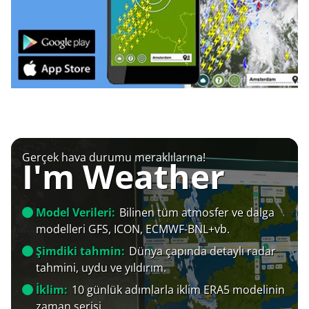
Gerçek hava durumu meraklılarına!
I'm Weather
Model Verileri:
Bilinen tüm atmosfer ve dalga
modelleri GFS, ICON, ECMWF-BNL+vb.
Şimdiki tahmin:
Dünya çapında detaylı radar
tahmini, uydu ve yıldırım.
İklim:
10 günlük adımlarla iklim ERA5 modelinin
zaman serisi.