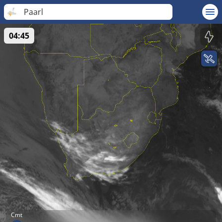
Paarl
04:45
Cmt