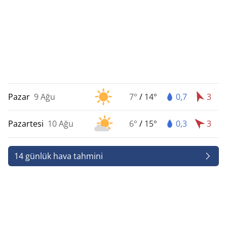
Pazar
9 Ağu
7°
/
14°
0,7
3
Pazartesi
10 Ağu
6°
/
15°
0,3
3
14 günlük hava tahmini