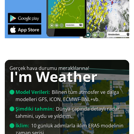
Gerçek hava durumu meraklılarına!
I'm Weather
Model Verileri:
Bilinen tüm atmosfer ve dalga
modelleri GFS, ICON, ECMWF-BNL+vb.
Şimdiki tahmin:
Dünya çapında detaylı radar
tahmini, uydu ve yıldırım.
İklim:
10 günlük adımlarla iklim ERA5 modelinin
zaman serisi.