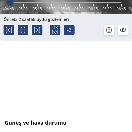
04:45
05:00
05:15
05:30
05:45
06:00
06:15
06:30
06:45
Önceki 2 saatlik uydu gözlemleri
1x
-2
saat
Güneş ve hava durumu