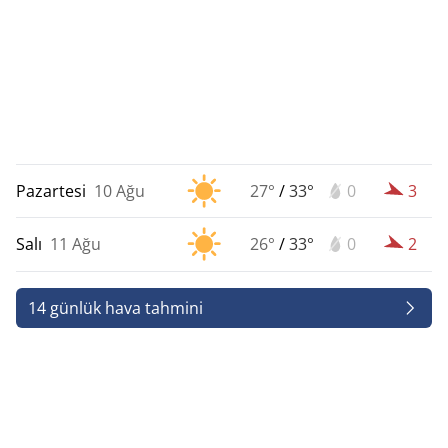
Pazartesi
10 Ağu
27°
/
33°
0
3
Salı
11 Ağu
26°
/
33°
0
2
14 günlük hava tahmini