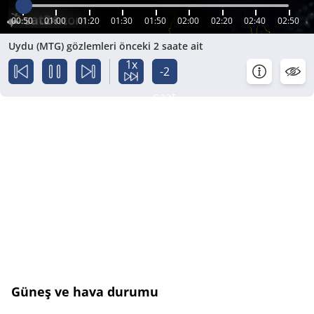
00:50
01:00
01:20
01:30
01:50
02:00
02:20
02:40
02:50
Uydu (MTG) gözlemleri önceki 2 saate ait
1x
-2
saat
Güneş ve hava durumu