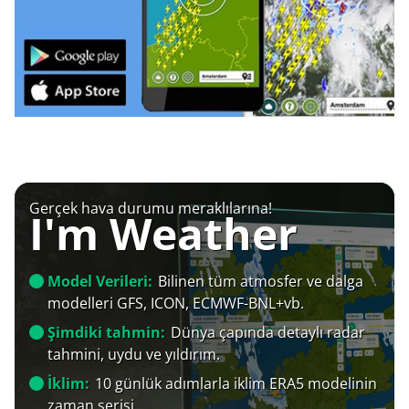
Gerçek hava durumu meraklılarına!
I'm Weather
Model Verileri:
Bilinen tüm atmosfer ve dalga
modelleri GFS, ICON, ECMWF-BNL+vb.
Şimdiki tahmin:
Dünya çapında detaylı radar
tahmini, uydu ve yıldırım.
İklim:
10 günlük adımlarla iklim ERA5 modelinin
zaman serisi.