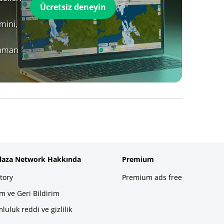
Ücretsiz deneyin
mini,
zaman
plaza Network Hakkında
Premium
tory
Premium ads free
im ve Geri Bildirim
luluk reddi ve gizlilik