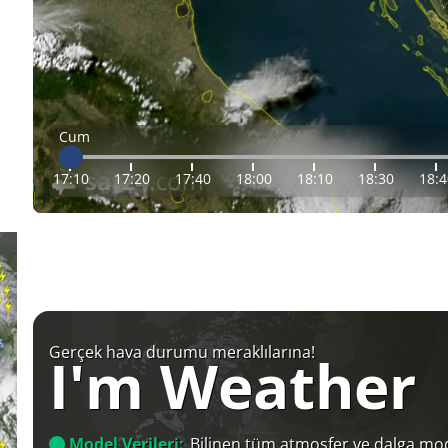
Cum
17:10
17:20
17:40
18:00
18:10
18:30
18:4
Gerçek hava durumu meraklılarına!
I'm Weather
Model Verileri:
Bilinen tüm atmosfer ve dalga mod