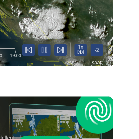
1x
-2
0
19:00
saat
elleri