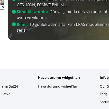
GFS, ICON, ECMWF-BNL+vb.
Şimdiki tahmin:
Dünya çapında detaylı radar tah
uydu ve yıldırım.
İklim:
10 günlük adımlarla iklim ERA5 modelinin 
serisi.
Hava durumu widget'ları
Info
alarm Sat24
Hava durumu widget'ları
Our S
m Sat24
İletiş
Sorum