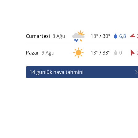
Cumartesi
8 Ağu
18°
/
30°
6,8
Pazar
9 Ağu
13°
/
33°
0
14 günlük hava tahmini