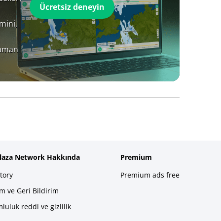
Ücretsiz deneyin
mini,
zaman
plaza Network Hakkında
Premium
tory
Premium ads free
im ve Geri Bildirim
luluk reddi ve gizlilik