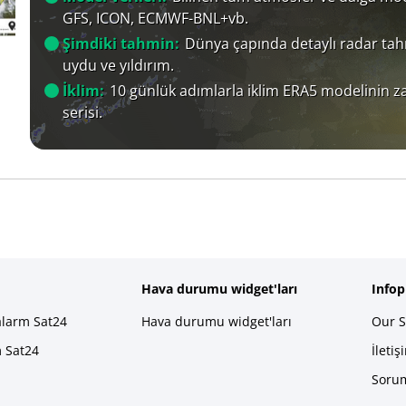
GFS, ICON, ECMWF-BNL+vb.
Şimdiki tahmin:
Dünya çapında detaylı radar tah
uydu ve yıldırım.
İklim:
10 günlük adımlarla iklim ERA5 modelinin 
serisi.
Hava durumu widget'ları
Info
alarm Sat24
Hava durumu widget'ları
Our S
m Sat24
İletiş
Sorum