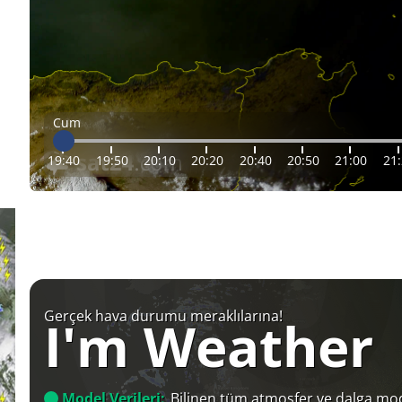
Cum
19:40
19:50
20:10
20:20
20:40
20:50
21:00
21
Gerçek hava durumu meraklılarına!
I'm Weather
Model Verileri:
Bilinen tüm atmosfer ve dalga mod