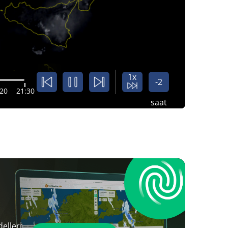
1x
-2
:20
21:30
saat
elleri