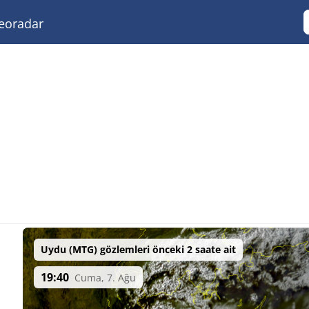
eoradar
Uydu (MTG) gözlemleri önceki 2 saate ait
19:40
Cuma, 7. Ağu