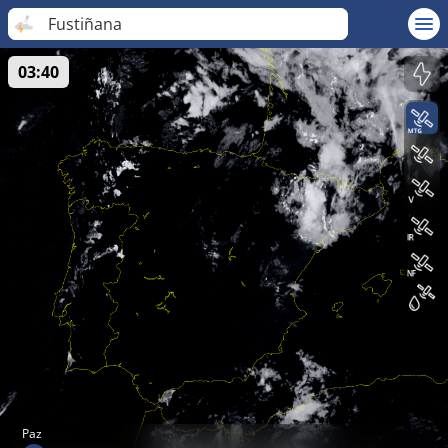
Fustiñana
03:40
Paz