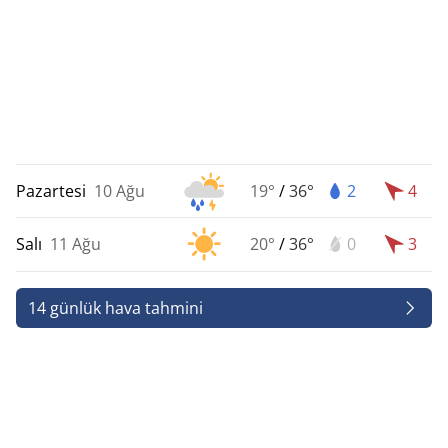
Pazartesi
10 Ağu
19°
/
36°
2
4
Salı
11 Ağu
20°
/
36°
0
3
14 günlük hava tahmini