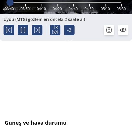
03:40
03:50
04:10
04:20
04:40
04:50
05:10
05:30
Uydu (MTG) gözlemleri önceki 2 saate ait
1x
-2
saat
Güneş ve hava durumu