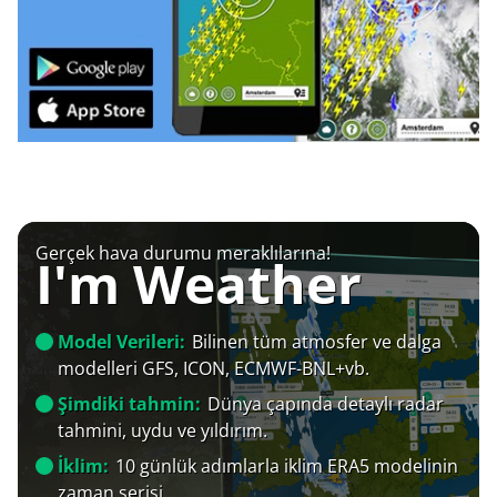
Gerçek hava durumu meraklılarına!
I'm Weather
Model Verileri:
Bilinen tüm atmosfer ve dalga
modelleri GFS, ICON, ECMWF-BNL+vb.
Şimdiki tahmin:
Dünya çapında detaylı radar
tahmini, uydu ve yıldırım.
İklim:
10 günlük adımlarla iklim ERA5 modelinin
zaman serisi.