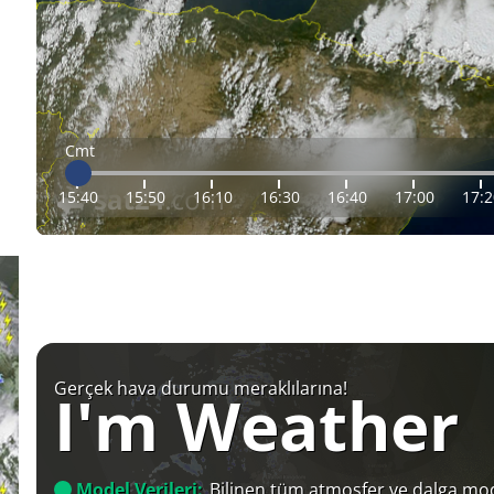
Cmt
15:40
15:50
16:10
16:30
16:40
17:00
17:2
Gerçek hava durumu meraklılarına!
I'm Weather
Model Verileri:
Bilinen tüm atmosfer ve dalga mod