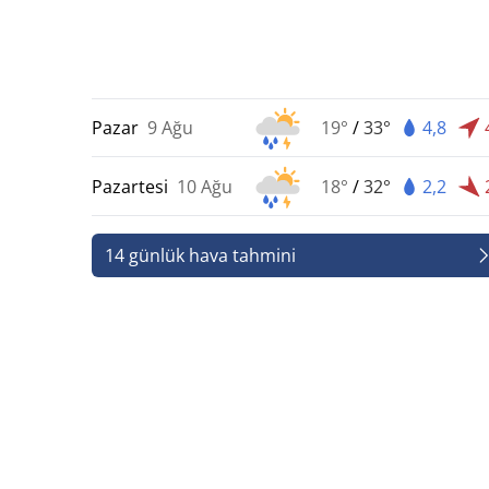
Pazar
9 Ağu
19°
/
33°
4,8
Pazartesi
10 Ağu
18°
/
32°
2,2
14 günlük hava tahmini