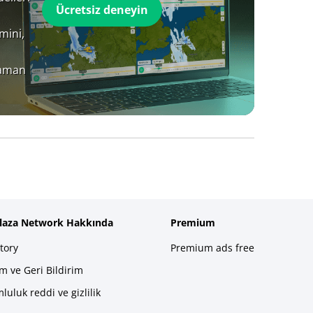
Ücretsiz deneyin
mini,
zaman
plaza Network Hakkında
Premium
tory
Premium ads free
im ve Geri Bildirim
luluk reddi ve gizlilik