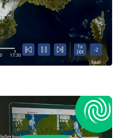
1x
-2
0
17:30
saat
elleri