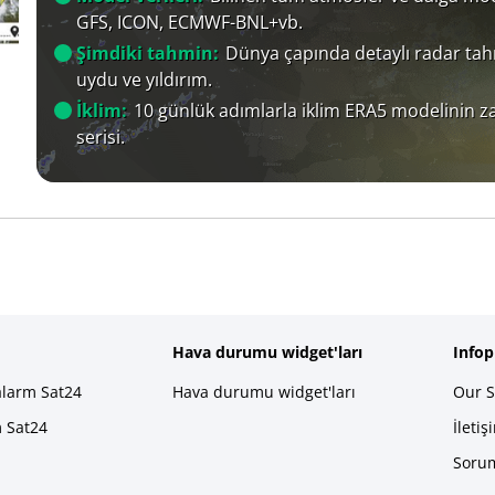
GFS, ICON, ECMWF-BNL+vb.
Şimdiki tahmin:
Dünya çapında detaylı radar tah
uydu ve yıldırım.
İklim:
10 günlük adımlarla iklim ERA5 modelinin 
serisi.
Hava durumu widget'ları
Info
alarm Sat24
Hava durumu widget'ları
Our S
m Sat24
İletiş
Sorum