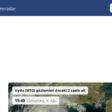
eoradar
Uydu (MTG) gözlemleri önceki 2 saate ait
15:40
Cumartesi, 8. Ağu