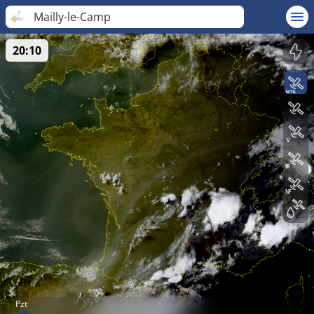
Mailly-le-Camp
20:10
Pzt