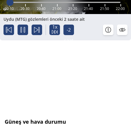
20:10
20:30
20:40
21:00
21:20
21:40
21:50
22:00
Uydu (MTG) gözlemleri önceki 2 saate ait
1x
-2
saat
Güneş ve hava durumu