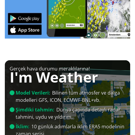
Gerçek hava durumu meraklılarına!
I'm Weather
Model Verileri:
Bilinen tüm atmosfer ve dalga
modelleri GFS, ICON, ECMWF-BNL+vb.
Şimdiki tahmin:
Dünya çapında detaylı radar
tahmini, uydu ve yıldırım.
İklim:
10 günlük adımlarla iklim ERA5 modelinin
zaman serisi.