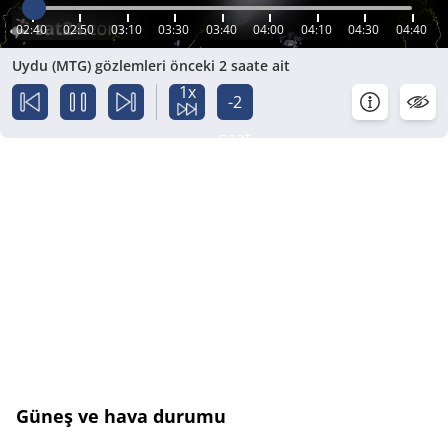
02:40
02:50
03:10
03:30
03:40
04:00
04:10
04:30
04:40
Uydu (MTG) gözlemleri önceki 2 saate ait
1x
-2
saat
Güneş ve hava durumu