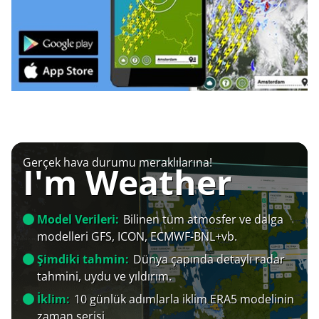
Gerçek hava durumu meraklılarına!
I'm Weather
Model Verileri:
Bilinen tüm atmosfer ve dalga
modelleri GFS, ICON, ECMWF-BNL+vb.
Şimdiki tahmin:
Dünya çapında detaylı radar
tahmini, uydu ve yıldırım.
İklim:
10 günlük adımlarla iklim ERA5 modelinin
zaman serisi.