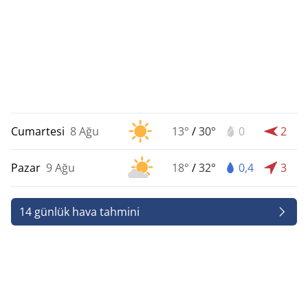
Cumartesi
8 Ağu
13°
/
30°
0
2
Pazar
9 Ağu
18°
/
32°
0,4
3
14 günlük hava tahmini