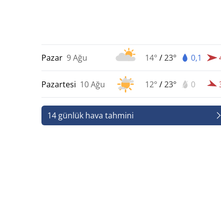
Pazar
9 Ağu
14°
/
23°
0,1
Pazartesi
10 Ağu
12°
/
23°
0
14 günlük hava tahmini