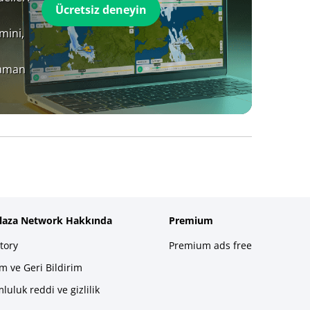
Ücretsiz deneyin
mini,
zaman
plaza Network Hakkında
Premium
tory
Premium ads free
im ve Geri Bildirim
luluk reddi ve gizlilik