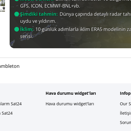
GFS, ICON, ECMWF-BNL+vb.
Şimdiki tahmin:
Dünya çapında detaylı radar tah
uydu ve yıldırım.
İklim:
10 günlük adımlarla iklim ERA5 modelinin 
serisi.
ambleton
Hava durumu widget'ları
Info
alarm Sat24
Hava durumu widget'ları
Our S
m Sat24
İletiş
Sorum