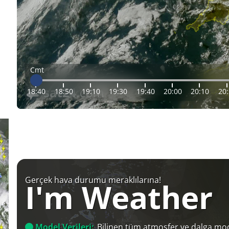
Cmt
18:40
18:50
19:10
19:30
19:40
20:00
20:10
20
Gerçek hava durumu meraklılarına!
I'm Weather
Model Verileri:
Bilinen tüm atmosfer ve dalga mod