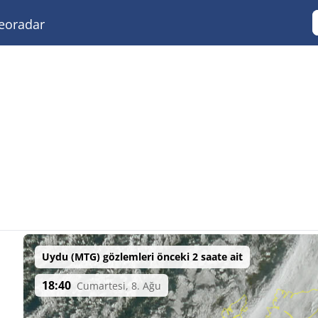
eoradar
Uydu (MTG) gözlemleri önceki 2 saate ait
18:40
Cumartesi, 8. Ağu