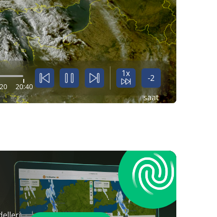
1x
-2
:20
20:40
saat
elleri