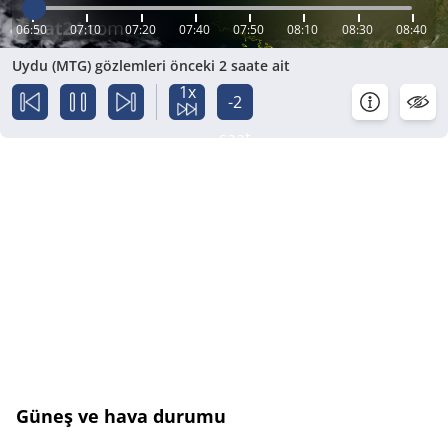
06:50
07:10
07:20
07:40
07:50
08:10
08:30
08:40
Uydu (MTG) gözlemleri önceki 2 saate ait
1x
-2
saat
Güneş ve hava durumu