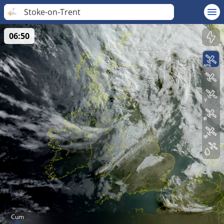
Stoke-on-Trent
06:50
Cum