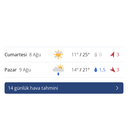
Cumartesi
8 Ağu
11°
/
25°
0
3
Pazar
9 Ağu
14°
/
21°
1,5
3
14 günlük hava tahmini