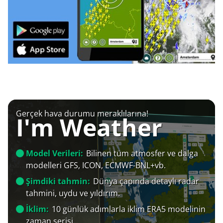
Gerçek hava durumu meraklılarına!
I'm Weather
Model Verileri:
Bilinen tüm atmosfer ve dalga
modelleri GFS, ICON, ECMWF-BNL+vb.
Şimdiki tahmin:
Dünya çapında detaylı radar
tahmini, uydu ve yıldırım.
İklim:
10 günlük adımlarla iklim ERA5 modelinin
zaman serisi.