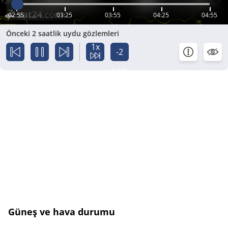
02:55
03:25
03:55
04:25
04:55
Önceki 2 saatlik uydu gözlemleri
1x
-2
saat
Güneş ve hava durumu