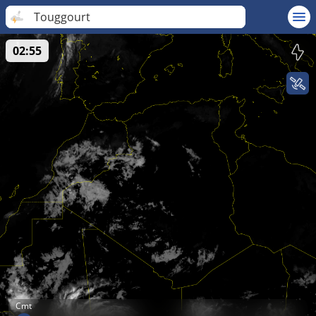
Touggourt
02:55
Cmt