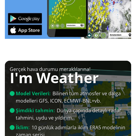
Gerçek hava durumu meraklılarına!
I'm Weather
Model Verileri:
Bilinen tüm atmosfer ve dalga
modelleri GFS, ICON, ECMWF-BNL+vb.
Şimdiki tahmin:
Dünya çapında detaylı radar
tahmini, uydu ve yıldırım.
İklim:
10 günlük adımlarla iklim ERA5 modelinin
zaman serisi.