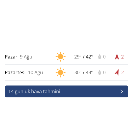
Pazar
9 Ağu
29°
/
42°
0
2
Pazartesi
10 Ağu
30°
/
43°
0
2
14 günlük hava tahmini