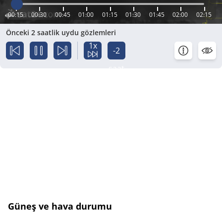
00:15
00:30
00:45
01:00
01:15
01:30
01:45
02:00
02:15
Önceki 2 saatlik uydu gözlemleri
1x
-2
saat
Güneş ve hava durumu