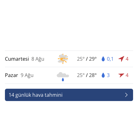
Cumartesi
8 Ağu
25°
/
29°
0,1
4
Pazar
9 Ağu
25°
/
28°
3
4
14 günlük hava tahmini