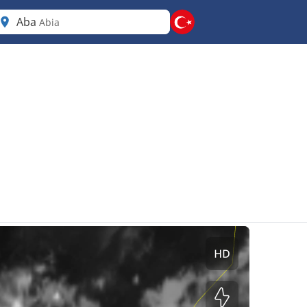
Aba
Abia