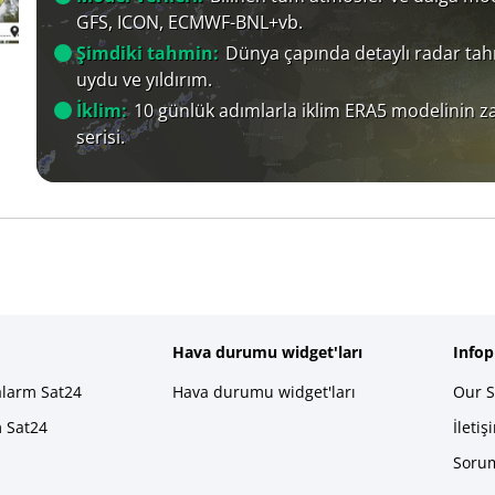
GFS, ICON, ECMWF-BNL+vb.
Şimdiki tahmin:
Dünya çapında detaylı radar tah
uydu ve yıldırım.
İklim:
10 günlük adımlarla iklim ERA5 modelinin 
serisi.
Hava durumu widget'ları
Info
alarm Sat24
Hava durumu widget'ları
Our S
m Sat24
İletiş
Sorum