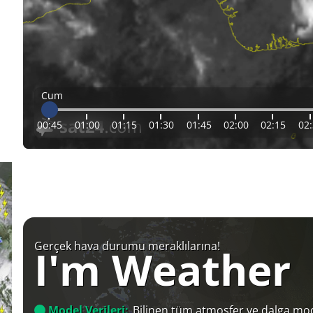
Cum
00:45
01:00
01:15
01:30
01:45
02:00
02:15
02
Gerçek hava durumu meraklılarına!
I'm Weather
Model Verileri:
Bilinen tüm atmosfer ve dalga mod