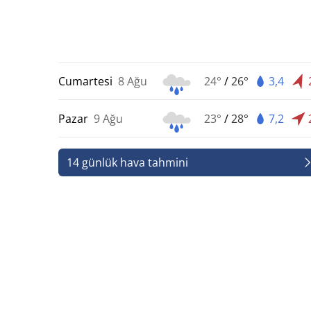
Cumartesi
8 Ağu
24°
/
26°
3,4
Pazar
9 Ağu
23°
/
28°
7,2
14 günlük hava tahmini