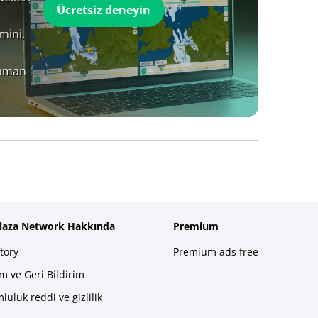
Ücretsiz deneyin
mini,
zaman
plaza Network Hakkında
Premium
tory
Premium ads free
im ve Geri Bildirim
luluk reddi ve gizlilik