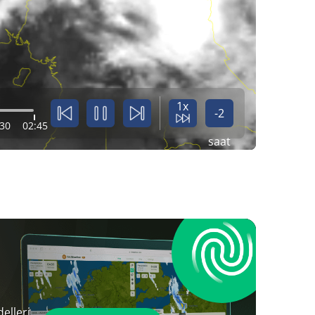
1x
-2
:30
02:45
saat
elleri