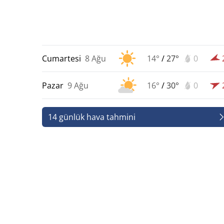
Cumartesi
8 Ağu
14°
/
27°
0
Pazar
9 Ağu
16°
/
30°
0
14 günlük hava tahmini