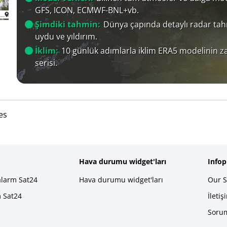
GFS, ICON, ECMWF-BNL+vb.
Şimdiki tahmin:
Dünya çapında detaylı radar tah
uydu ve yıldırım.
İklim:
10 günlük adımlarla iklim ERA5 modelinin 
serisi.
es
Hava durumu widget'ları
Info
alarm Sat24
Hava durumu widget'ları
Our S
m Sat24
İletiş
Sorum