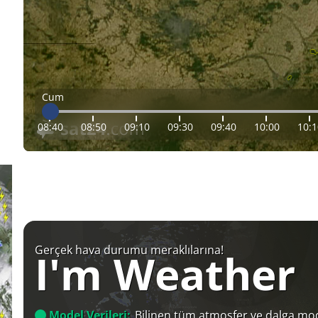
Cum
08:40
08:50
09:10
09:30
09:40
10:00
10:1
Gerçek hava durumu meraklılarına!
I'm Weather
Model Verileri:
Bilinen tüm atmosfer ve dalga mod