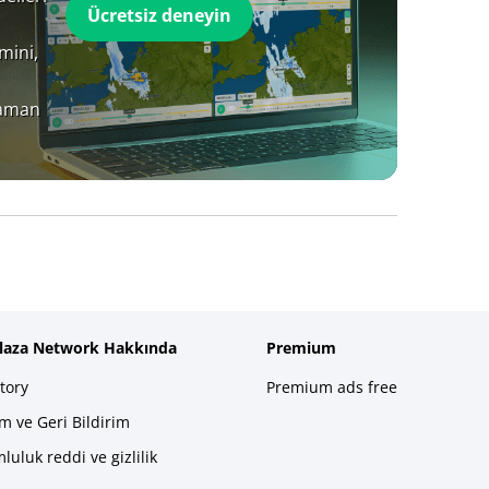
Ücretsiz deneyin
mini,
zaman
plaza Network Hakkında
Premium
tory
Premium ads free
im ve Geri Bildirim
luluk reddi ve gizlilik