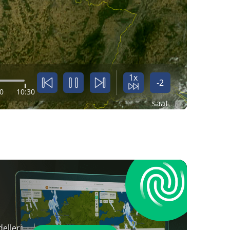
1x
-2
0
10:30
saat
elleri