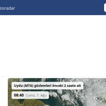
eoradar
Uydu (MTG) gözlemleri önceki 2 saate ait
08:40
Cuma, 7. Ağu