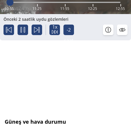
10:55
11:25
11:55
12:25
12:55
Önceki 2 saatlik uydu gözlemleri
1x
-2
saat
Güneş ve hava durumu