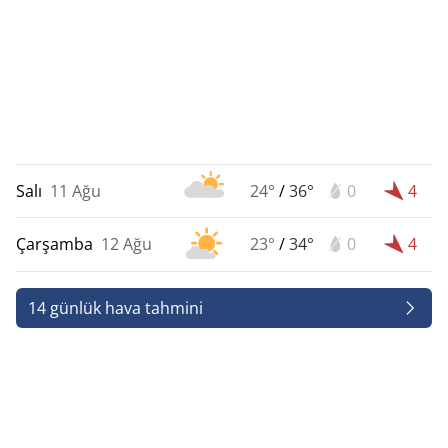
Salı
11 Ağu
24°
/
36°
0
4
Çarşamba
12 Ağu
23°
/
34°
0
4
14 günlük hava tahmini