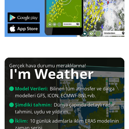
Gerçek hava durumu meraklılarına!
I'm Weather
Model Verileri:
Bilinen tüm atmosfer ve dalga
modelleri GFS, ICON, ECMWF-BNL+vb.
Şimdiki tahmin:
Dünya çapında detaylı radar
tahmini, uydu ve yıldırım.
İklim:
10 günlük adımlarla iklim ERA5 modelinin
zaman serisi.