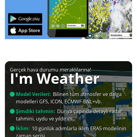
Gerçek hava durumu meraklılarına!
I'm Weather
Model Verileri:
Bilinen tüm atmosfer ve dalga
modelleri GFS, ICON, ECMWF-BNL+vb.
Şimdiki tahmin:
Dünya çapında detaylı radar
tahmini, uydu ve yıldırım.
İklim:
10 günlük adımlarla iklim ERA5 modelinin
zaman serisi.