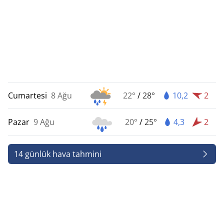
Cumartesi
8 Ağu
22°
/
28°
10,2
2
Pazar
9 Ağu
20°
/
25°
4,3
2
14 günlük hava tahmini