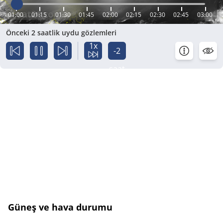
01:00
01:15
01:30
01:45
02:00
02:15
02:30
02:45
03:00
Önceki 2 saatlik uydu gözlemleri
1x
-2
saat
Güneş ve hava durumu