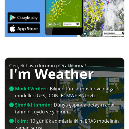
Gerçek hava durumu meraklılarına!
I'm Weather
Model Verileri:
Bilinen tüm atmosfer ve dalga
modelleri GFS, ICON, ECMWF-BNL+vb.
Şimdiki tahmin:
Dünya çapında detaylı radar
tahmini, uydu ve yıldırım.
İklim:
10 günlük adımlarla iklim ERA5 modelinin
zaman serisi.