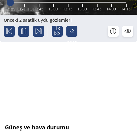
12:15
12:30
12:45
13:00
13:15
13:30
13:45
14:00
14:15
Önceki 2 saatlik uydu gözlemleri
1x
-2
saat
Güneş ve hava durumu