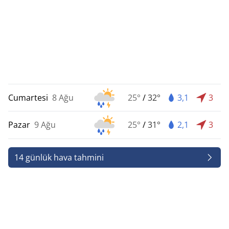
Cumartesi
8 Ağu
25°
/
32°
3,1
3
Pazar
9 Ağu
25°
/
31°
2,1
3
14 günlük hava tahmini