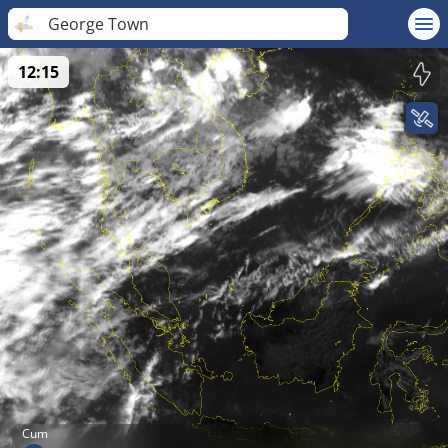
George Town
12:15
Cum