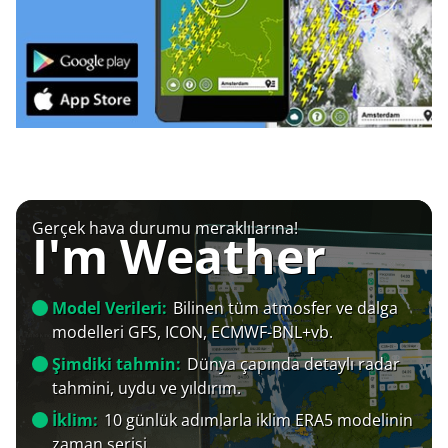
Gerçek hava durumu meraklılarına!
I'm Weather
Model Verileri:
Bilinen tüm atmosfer ve dalga
modelleri GFS, ICON, ECMWF-BNL+vb.
Şimdiki tahmin:
Dünya çapında detaylı radar
tahmini, uydu ve yıldırım.
İklim:
10 günlük adımlarla iklim ERA5 modelinin
zaman serisi.