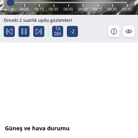
07:45
08:00
08:15
08:30
08:45
09:00
09:15
09:30
09:45
Önceki 2 saatlik uydu gözlemleri
1x
-2
saat
Güneş ve hava durumu