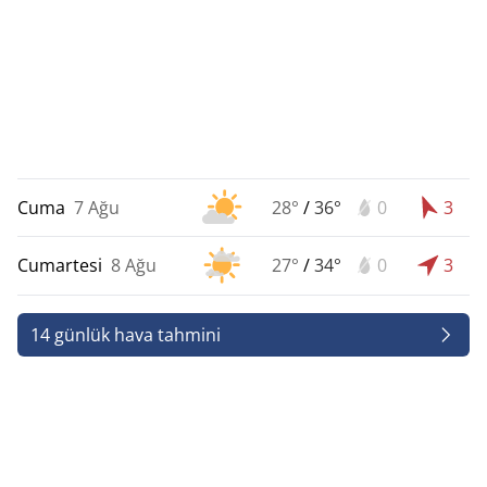
Cuma
7 Ağu
28°
/
36°
0
3
Cumartesi
8 Ağu
27°
/
34°
0
3
14 günlük hava tahmini