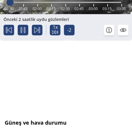
01:30
01:45
02:00
02:15
02:30
02:45
03:00
03:15
03:30
Önceki 2 saatlik uydu gözlemleri
1x
-2
saat
Güneş ve hava durumu