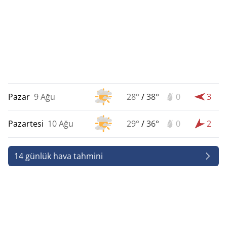
Pazar
9 Ağu
28°
/
38°
0
3
Pazartesi
10 Ağu
29°
/
36°
0
2
14 günlük hava tahmini