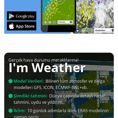
Gerçek hava durumu meraklılarına!
I'm Weather
Model Verileri:
Bilinen tüm atmosfer ve dalga
modelleri GFS, ICON, ECMWF-BNL+vb.
Şimdiki tahmin:
Dünya çapında detaylı radar
tahmini, uydu ve yıldırım.
İklim:
10 günlük adımlarla iklim ERA5 modelinin
zaman serisi.