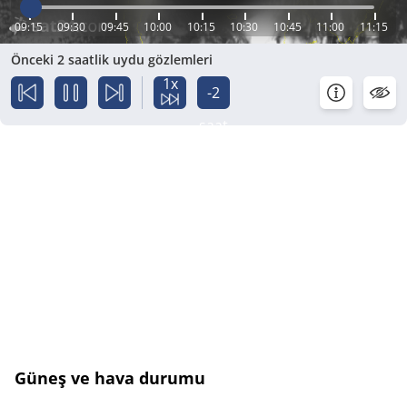
09:15
09:30
09:45
10:00
10:15
10:30
10:45
11:00
11:15
Önceki 2 saatlik uydu gözlemleri
1x
-2
saat
Güneş ve hava durumu