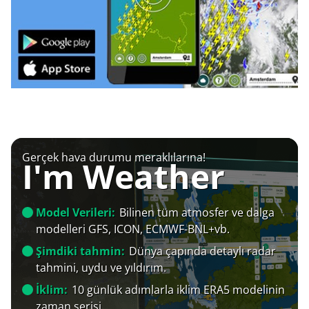
Gerçek hava durumu meraklılarına!
I'm Weather
Model Verileri:
Bilinen tüm atmosfer ve dalga
modelleri GFS, ICON, ECMWF-BNL+vb.
Şimdiki tahmin:
Dünya çapında detaylı radar
tahmini, uydu ve yıldırım.
İklim:
10 günlük adımlarla iklim ERA5 modelinin
zaman serisi.