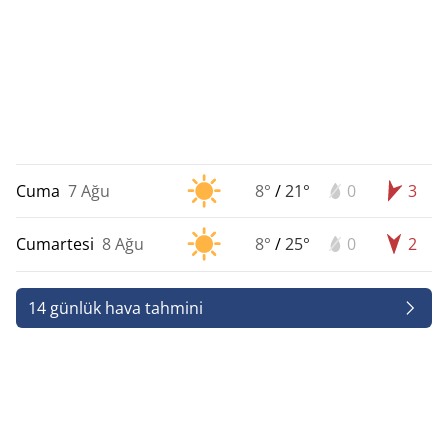
Cuma
7 Ağu
8°
/
21°
0
3
Cumartesi
8 Ağu
8°
/
25°
0
2
14 günlük hava tahmini