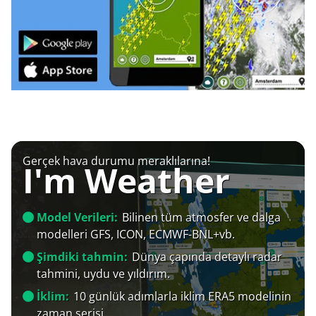
Gerçek hava durumu meraklılarına!
I'm Weather
Model Verileri:
Bilinen tüm atmosfer ve dalga
modelleri GFS, ICON, ECMWF-BNL+vb.
Şimdiki tahmin:
Dünya çapında detaylı radar
tahmini, uydu ve yıldırım.
İklim:
10 günlük adımlarla iklim ERA5 modelinin
zaman serisi.