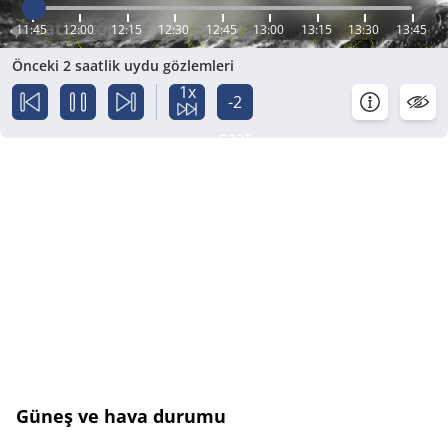
11:45
12:00
12:15
12:30
12:45
13:00
13:15
13:30
13:45
Önceki 2 saatlik uydu gözlemleri
1x
-2
saat
Güneş ve hava durumu