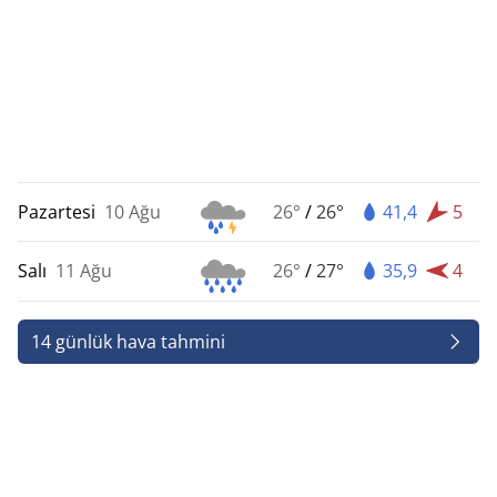
Pazartesi
10 Ağu
26°
/
26°
41,4
5
Salı
11 Ağu
26°
/
27°
35,9
4
14 günlük hava tahmini